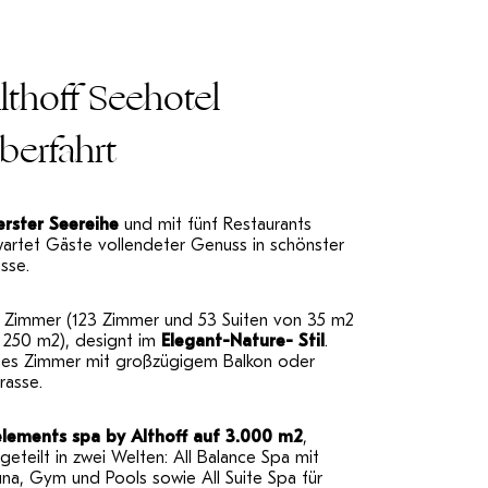
lthoff Seehotel
berfahrt
erster Seereihe
und mit fünf Restaurants
wartet Gäste vollendeter Genuss in schönster
isse.
6 Zimmer (123 Zimmer und 53 Suiten von 35 m2
s 250 m2), designt im
Elegant-Nature- Stil
.
des Zimmer mit großzügigem Balkon oder
rasse.
elements spa by Althoff auf 3.000 m2
,
geteilt in zwei Welten: All Balance Spa mit
na, Gym und Pools sowie All Suite Spa für