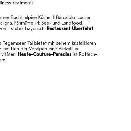
llnesstreatments.
rner Bucht: alpine Küche. Il Barcaiolo: cucina
aligna. Fährhütte 14: See- und Landfood.
ern- stube: bayerisch.
Restaurant Überfahrt
.
 Tegernseer Tal bietet mit seinem kristallklaren
 inmitten der Voralpen eine Vielzahl an
ivitäten.
Haute-Couture-Paradies
ist Rottach-
rn.