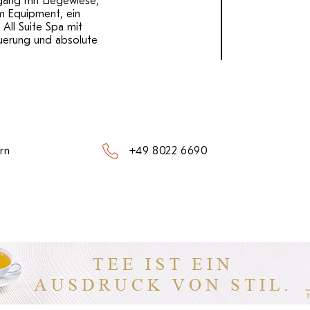
ang mit Liegewiese,
m Equipment, ein
All Suite Spa mit
uerung und absolute
rn
+49 8022 6690