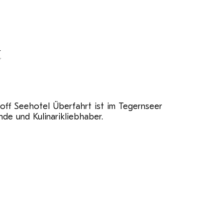
t
lthoff Seehotel Überfahrt ist im Tegernseer
de und Kulinarikliebhaber.