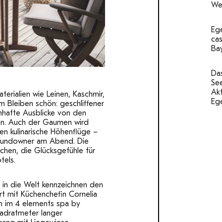
We
Ege
cas
Bay
Das
See
Akt
aterialien wie Leinen, Kaschmir,
Ege
m Bleiben schön: geschliffener
mhafte Ausblicke von den
en. Auch der Gaumen wird
ten kulinarische Höhenflüge –
Sundowner am Abend. Die
ichen, die Glücksgefühle für
tels.
 in die Welt kennzeichnen den
rt mit Küchenchefin Cornelia
n im 4 elements spa by
uadratmeter langer