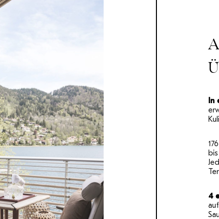
A
Ü
In 
er
Kul
17
bi
Je
Ter
4 
auf
Sau