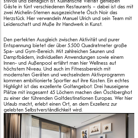
stilvoll und behaglich ist. Kulinarische Vielfalt genießen
Gäste in fünf verschiedenen Restaurants – dabei ist das mit
zwei Michelin-Sternen ausgezeichnete Ösch Noir das
Herzstück. Hier verwandeln Manuel Ulrich und sein Team mit
Leidenschaft und Muße ihr Handwerk in Kunst.
Den perfekten Ausgleich zwischen Aktivität und purer
Entspannung bietet der über 5.500 Quadratmeter große
Spa- und Gym-Bereich. Mit zahlreichen Saunen und
Dampfbädern, individuellen Anwendungen sowie einem
Innen- und Außenpool erfährt man hier Wellness auf
höchstem Niveau. Und auch im Fitnessbereich mit
modernsten Geräten und wechselndem Aktivprogramm
kommen ambitionierte Sportler auf ihre Kosten. Ein echtes
Highlight ist das exzellente Golfangebot: Drei hauseigene
Plätze mit insgesamt 45 Löchern machen den Öschberghof
zu einer der führenden Golfdestinationen Europas. Wer hier
Urlaub macht, erlebt einen Ort, an dem Exzellenz zur
gelebten Selbstverständlichkeit wird.