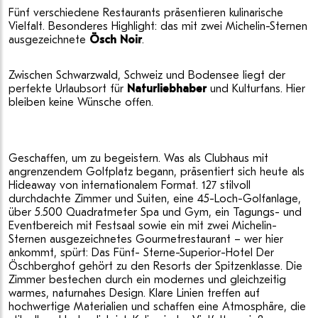
Fünf verschiedene Restaurants präsentieren kulinarische
Vielfalt. Besonderes Highlight: das mit zwei Michelin-Sternen
ausgezeichnete
Ösch Noir
.
Zwischen Schwarzwald, Schweiz und Bodensee liegt der
perfekte Urlaubsort für
Naturliebhaber
und Kulturfans. Hier
bleiben keine Wünsche offen.
Geschaffen, um zu begeistern. Was als Clubhaus mit
angrenzendem Golfplatz begann, präsentiert sich heute als
Hideaway von internationalem Format. 127 stilvoll
durchdachte Zimmer und Suiten, eine 45-Loch-Golfanlage,
über 5.500 Quadratmeter Spa und Gym, ein Tagungs- und
Eventbereich mit Festsaal sowie ein mit zwei Michelin-
Sternen ausgezeichnetes Gourmetrestaurant – wer hier
ankommt, spürt: Das Fünf- Sterne-Superior-Hotel Der
Öschberghof gehört zu den Resorts der Spitzenklasse. Die
Zimmer bestechen durch ein modernes und gleichzeitig
warmes, naturnahes Design. Klare Linien treffen auf
hochwertige Materialien und schaffen eine Atmosphäre, die