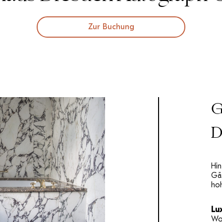
Zur Buchung
D
Hi
Gäs
ho
Lu
Wo