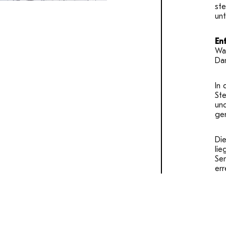
st
unt
En
Was
Da
In
Ste
un
ge
Di
lie
Se
err