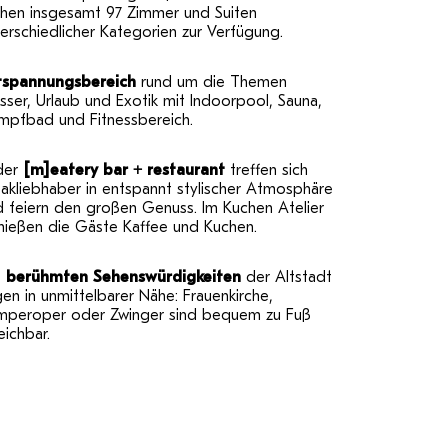
ehen insgesamt 97 Zimmer und Suiten
erschiedlicher Kategorien zur Verfügung.
tspannungsbereich
rund um die Themen
ser, Urlaub und Exotik mit Indoorpool, Sauna,
mpfbad und Fitnessbereich.
 der
[m]eatery bar + restaurant
treffen sich
akliebhaber in entspannt stylischer Atmosphäre
d feiern den großen Genuss. Im Kuchen Atelier
nießen die Gäste Kaffee und Kuchen.
e
berühmten Sehenswürdigkeiten
der Altstadt
gen in unmittelbarer Nähe: Frauenkirche,
mperoper oder Zwinger sind bequem zu Fuß
eichbar.