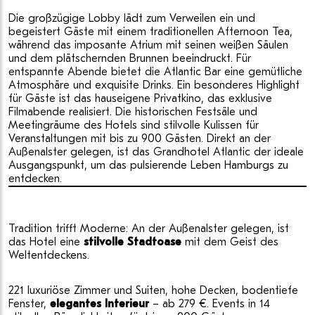
Die großzügige Lobby lädt zum Verweilen ein und
begeistert Gäste mit einem traditionellen Afternoon Tea,
während das imposante Atrium mit seinen weißen Säulen
und dem plätschernden Brunnen beeindruckt. Für
entspannte Abende bietet die Atlantic Bar eine gemütliche
Atmosphäre und exquisite Drinks. Ein besonderes Highlight
für Gäste ist das hauseigene Privatkino, das exklusive
Filmabende realisiert. Die historischen Festsäle und
Meetingräume des Hotels sind stilvolle Kulissen für
Veranstaltungen mit bis zu 900 Gästen. Direkt an der
Außenalster gelegen, ist das Grandhotel Atlantic der ideale
Ausgangspunkt, um das pulsierende Leben Hamburgs zu
entdecken.
Tradition trifft Moderne: An der Außenalster gelegen, ist
das Hotel eine
stilvolle Stadtoase
mit dem Geist des
Weltentdeckens.
221 luxuriöse Zimmer und Suiten, hohe Decken, bodentiefe
Fenster,
elegantes Interieur
– ab 279 €. Events in 14