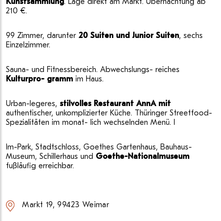
Kunstsammlung
. Lage direkt am Markt. Übernachtung ab
210 €.
99 Zimmer, darunter
20 Suiten und Junior Suiten
, sechs
Einzelzimmer.
Sauna- und Fitnessbereich. Abwechslungs- reiches
Kulturpro- gramm
im Haus.
Urban-legeres,
stilvolles Restaurant AnnA mit
authentischer, unkomplizierter Küche. Thüringer Streetfood-
Spezialitäten im monat- lich wechselnden Menü. I
lm-Park, Stadtschloss, Goethes Gartenhaus, Bauhaus-
Museum, Schillerhaus und
Goethe-Nationalmuseum
fußläufig erreichbar.
Markt 19, 99423 Weimar