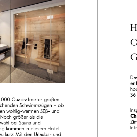
H
O
G
Da
en
ho
36
 5.000 Quadratmeter großen
rischenden Schwimmzügen – ob
In
den wohlig-warmen Süß- und
Ch
 Noch größer als die
Zi
wahl bei Sauna und
In
ng kommen in diesem Hotel
zu kurz: Mit den Urlaubs- und