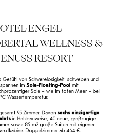
OTEL ENGEL
BERTAL WELLNESS &
ENUSS RESORT
s Gefühl von Schwerelosigkeit: schweben und
tspannen im
Sole-Floating-Pool
mit
chprozentiger Sole – wie im toten Meer – bei
 °C Wassertemperatur.
sgesamt 95 Zimmer. Davon
sechs einzigartige
alets
in Holzbauweise, 40 neue, großzügige
mmer sowie 85 m2 große Suiten mit eigener
frarotkabine. Doppelzimmer ab 464 €.