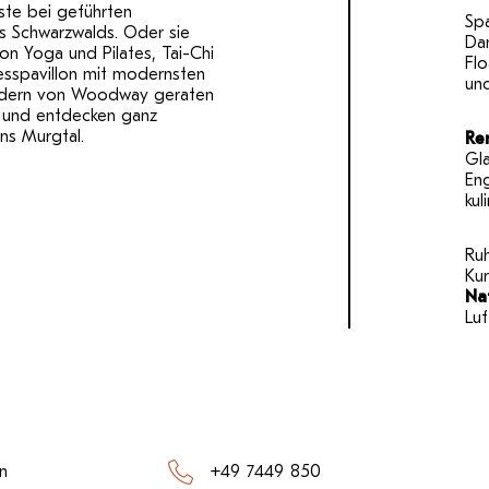
te bei geführten
Sp
es Schwarzwalds. Oder sie
Da
on Yoga und Pilates, Tai-Chi
Flo
esspavillon mit modernsten
un
dern von Woodway geraten
– und entdecken ganz
ns Murgtal.
Re
Gla
En
kul
Ruh
Ku
Na
Luf
n
+49 7449 850