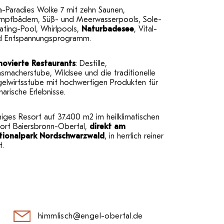
a-Paradies Wolke 7 mit zehn Saunen,
mpfbädern, Süß- und Meerwasserpools, Sole-
ating-Pool, Whirlpools,
Naturbadesee
, Vital-
d Entspannungsprogramm.
novierte Restaurants
: Destille,
smacherstube, Wildsee und die traditionelle
gelwirtsstube mit hochwertigen Produkten für
inarische Erlebnisse.
iges Resort auf 37.400 m2 im heilklimatischen
rort Baiersbronn-Obertal,
direkt am
tionalpark Nordschwarzwald
, in herrlich reiner
t.
himmlisch@engel-obertal.de