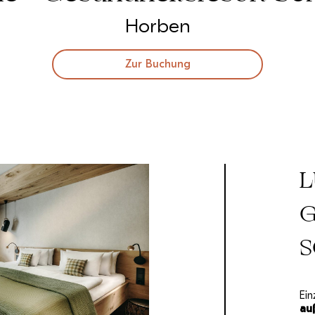
Horben
Zur Buchung
L
G
Ein
au