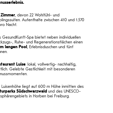
nusserlebnis.
 Zimmer
, davon 22 Wohlfühl- und
blingssuiten. Aufenthalte zwischen 410 und 1.570
pro Nacht.
s GesundKunft-Spa bietet neben individuellen
ckzugs-, Ruhe- und Regenerationsflächen einen
 m langen Pool
, Erlebnisduschen und fünf
unen.
staurant Luise
: lokal, vollwertig- nachhaltig,
tlich. Gelebte Gastlichkeit mit besonderen
nussmomenten.
e Luisenhöhe liegt auf 600 m Höhe inmitten des
turparks Südschwarzwald
und des UNESCO-
sphärengebiets in Horben bei Freiburg.