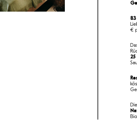
Ge
83
Lie
€ 
Da
Rü
25
Sa
Re
kös
Ge
Di
Na
Bio