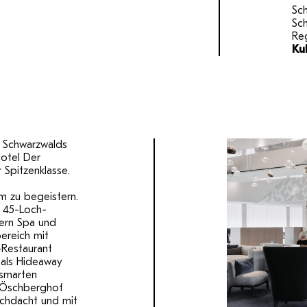
Sch
Sch
Reg
Ku
s Schwarzwalds
otel Der
Spitzenklasse.
m zu begeistern.
m 45-Loch-
ern Spa und
ereich mit
-Restaurant
 als Hideaway
 smarten
n Öschberghof
urchdacht und mit