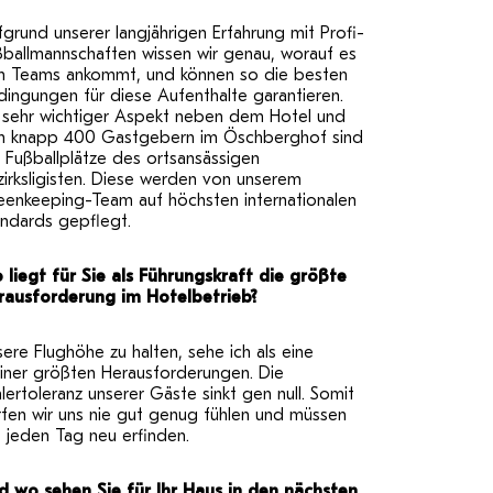
grund unserer langjährigen Erfahrung mit Profi-
ßballmannschaften wissen wir genau, worauf es
n Teams ankommt, und können so die besten
ingungen für diese Aufenthalte garantieren.
n sehr wichtiger Aspekt neben dem Hotel und
n knapp 400 Gastgebern im Öschberghof sind
 Fußballplätze des ortsansässigen
irksligisten. Diese werden von unserem
eenkeeping-Team auf höchsten internationalen
andards gepflegt.
 liegt für Sie als Führungskraft die größte
rausforderung im Hotelbetrieb?
ere Flughöhe zu halten, sehe ich als eine
iner größten Herausforderungen. Die
lertoleranz unserer Gäste sinkt gen null. Somit
fen wir uns nie gut genug fühlen und müssen
 jeden Tag neu erfinden.
d wo sehen Sie für Ihr Haus in den nächsten