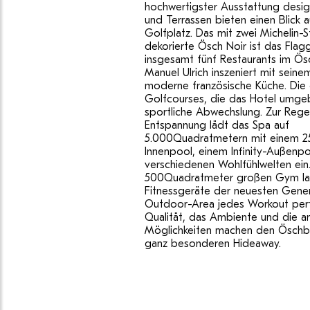
hochwertigster Ausstattung desig
und Terrassen bieten einen Blick 
Golfplatz. Das mit zwei Michelin-
dekorierte Ösch Noir ist das Flagg
insgesamt fünf Restaurants im Ös
Manuel Ulrich inszeniert mit sein
moderne französische Küche. Die 
Golfcourses, die das Hotel umge
sportliche Abwechslung. Zur Rege
Entspannung lädt das Spa auf
5.000Quadratmetern mit einem 2
Innenpool, einem Infinity-Außenpo
verschiedenen Wohlfühlwelten ein
500Quadratmeter großen Gym la
Fitnessgeräte der neuesten Gener
Outdoor-Area jedes Workout perf
Qualität, das Ambiente und die 
Möglichkeiten machen den Öschb
ganz besonderen Hideaway.