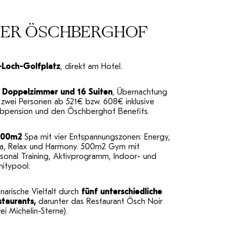
ER ÖSCHBERGHOF
-Loch-Golfplatz
, direkt am Hotel.
1 Doppelzimmer und 16 Suiten
, Übernachtung
 zwei Personen ab 521€ bzw. 608€ inklusive
lbpension und den Öschberghof Benefits.
000m2
Spa mit vier Entspannungszonen: Energy,
ia, Relax und Harmony. 500m2 Gym mit
sonal Training, Aktivprogramm, Indoor- und
initypool.
inarische Vielfalt durch
fünf unterschiedliche
staurants,
darunter das Restaurant Ösch Noir
ei Michelin-Sterne).