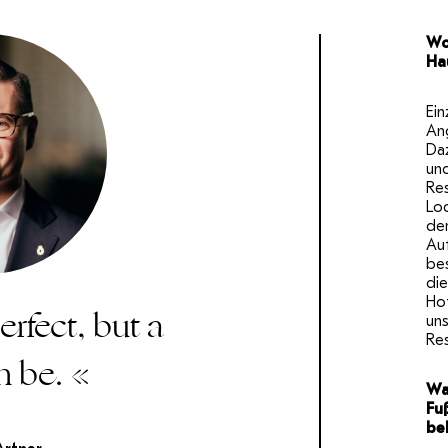
Wo
Ha
Ein
An
Da
und
Res
Lo
de
Auf
bes
die
Hot
rfect, but a
uns
Re
n be. «
Wa
Fu
be