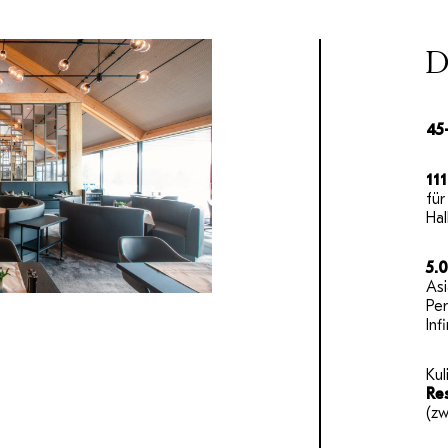
D
45
11
für
Ha
5.
As
Per
Inf
Kul
Re
(zw