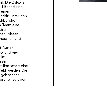
nt. Die Balkons
auf Resort und
Sternen
schiff unter den
chberghof.
em Team eine
drei
ben, bieten
neration und
5-Meter
ol und vier
. Im
ssen
ation sowie eine
ekt werden. Die
angebotenen
erghof zu einem