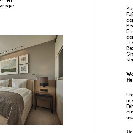
Artner
anager
Auf
Fu
de
Bed
Ei
de
die
Bez
Gr
St
Wo
He
Uns
me
Feh
dür
uns
Un