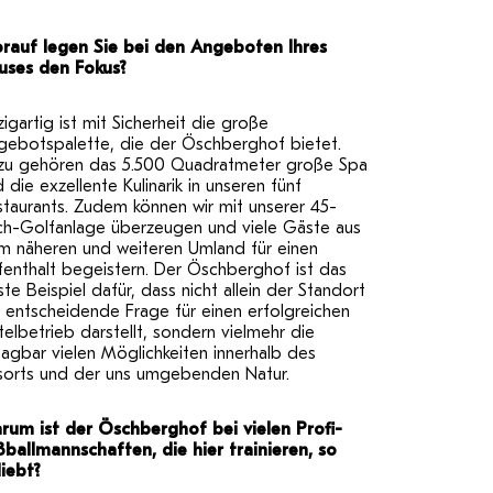
rauf legen Sie bei den Angeboten Ihres
uses den Fokus?
zigartig ist mit Sicherheit die große
gebotspalette, die der Öschberghof bietet.
zu gehören das 5.500 Quadratmeter große Spa
 die exzellente Kulinarik in unseren fünf
taurants. Zudem können wir mit unserer 45-
ch-Golfanlage überzeugen und viele Gäste aus
m näheren und weiteren Umland für einen
enthalt begeistern. Der Öschberghof ist das
te Beispiel dafür, dass nicht allein der Standort
 entscheidende Frage für einen erfolgreichen
elbetrieb darstellt, sondern vielmehr die
agbar vielen Möglichkeiten innerhalb des
sorts und der uns umgebenden Natur.
rum ist der Öschberghof bei vielen Profi-
ßballmannschaften, die hier trainieren, so
liebt?