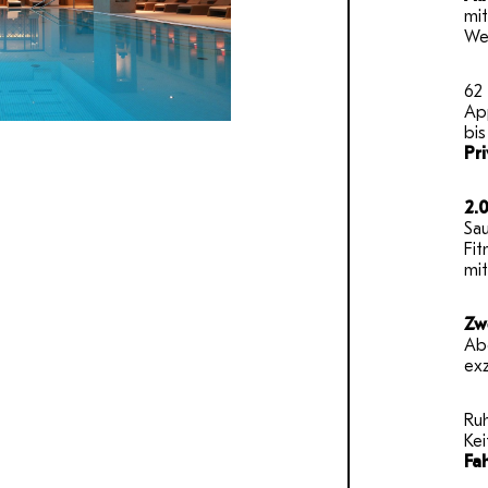
mit
Wel
62
App
bi
Pr
2.
Sa
Fi
mit
Zw
Abe
exz
Ru
Ke
Fa