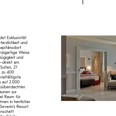
et Exklusivität
Herzlichkeit und
Kapitänsdorf
inzigartige Weise
ßzügigkeit und
–direkt am
uiten, 27
s zu 400
ielfältigste
a auf 2.000
asüberdachten
aunen zur
el Raum für
tmen in herrlicher
Severin’s Resort
enschaft