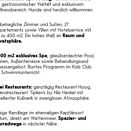
 gastronomischer Vielfalt und exklusivem
lnessbereich. Hunde sind herzlich willkommen.
 behagliche Zimmer und Suiten, 27
artements sowie Villen mit Hotelservice mit
s zu 400 m2. Ein hohes Maß an
Raum und
ivatsphäre.
000 m2 exklusives Spa
, glasüberdachter Pool,
unen, Außenterrasse sowie Behandlungsund
tnessangebot. Buntes Programm im Kids Club
 Schwimmunterricht.
ei Restaurants:
ganztägig Restaurant Hoog,
ndrestaurant Tipken’s by Nils Henkel mit
ellenter Kulinarik in zwangloser Atmosphäre.
hige Randlage im ehemaligen Kapitänsort
itum, direkt am Wattenmeer.
Spazier- und
hrradwege
in nächster Nähe.