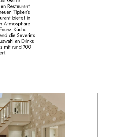
 die Gäste
ten Restaurant
euen Tipken’s
urant bietet in
en Atmosphäre
d-Fauna-Küche
end die Severin’s
uswahl an Drinks
es mit rund 700
ert.